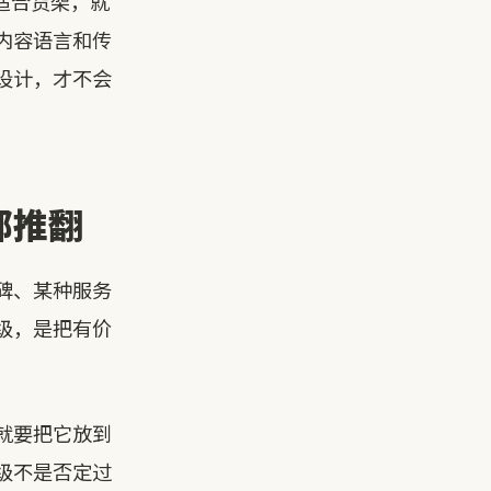
适合货架，就
内容语言和传
设计，才不会
部推翻
碑、某种服务
级，是把有价
就要把它放到
级不是否定过