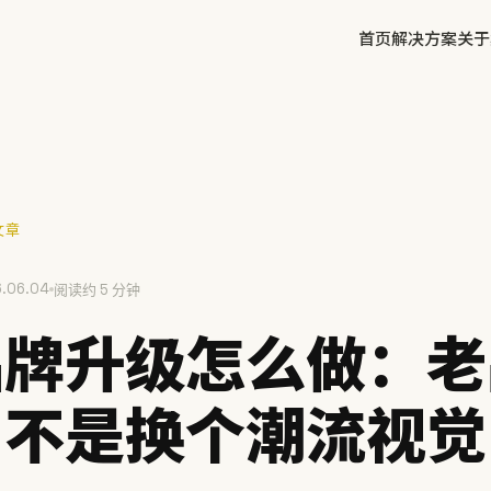
首页
解决方案
关于
✕
文章
.06.04
方鲜
阅读约 5 分钟
慧庭手写体
品牌升级怎么做：老
，不是换个潮流视觉