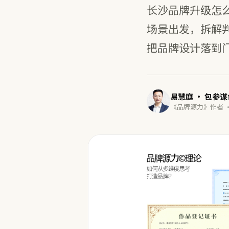
长沙品牌升级怎
场景出发，拆解
把品牌设计落到门
易慧庭 · 包参
《品牌源力》作者 