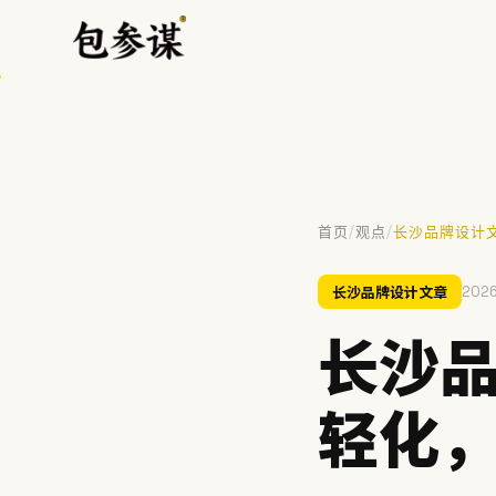
/
/
首页
观点
长沙品牌设计
热门搜索
长沙品牌设计文章
2026
VI设计
空间设计
标志设计
包装设计
餐饮
长沙
提示：⌘/Ctrl + K 随时唤起搜索
轻化