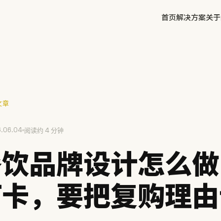
首页
解决方案
关于
✕
文章
.06.04
方鲜
阅读约 4 分钟
慧庭手写体
餐饮品牌设计怎么做
打卡，要把复购理由