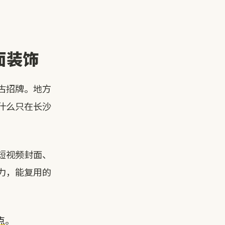
面装饰
古招牌。地方
什么只在长沙
短视频封面、
力，能复用的
点
。