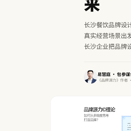
来
长沙餐饮品牌设
真实经营场景出
长沙企业把品牌
易慧庭 · 包参
《品牌源力》作者 