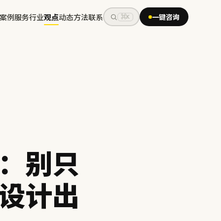
案例
服务
行业
观点
动态
方法
联系
一键咨询
⌘K
：别只
设计出