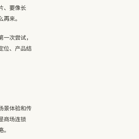
片、要像长
么再来。
第一次尝试，
定位、产品结
场景体验和传
是商场连锁
略。