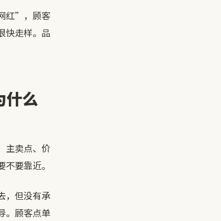
网红”，顾客
很快走样。品
为什么
、主卖点、价
要不要靠近。
去，但没有承
导。顾客点单