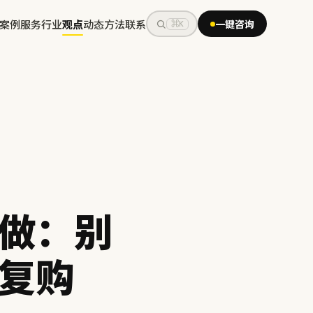
案例
服务
行业
观点
动态
方法
联系
一键咨询
⌘K
做：别
复购