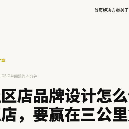
首页
解决方案
关于
✕
文章
.06.04
方鲜
阅读约 4 分钟
慧庭手写体
社区店品牌设计怎么
红店，要赢在三公里