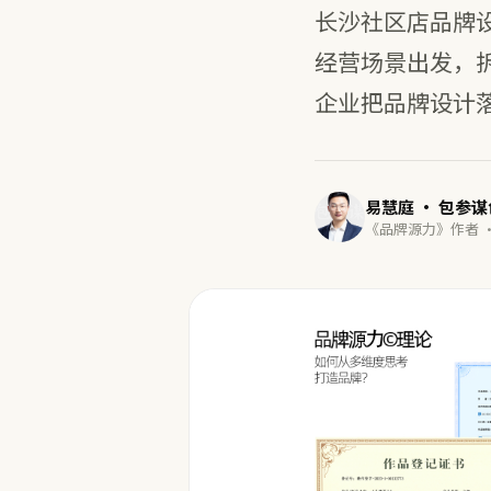
长沙社区店品牌
经营场景出发，
企业把品牌设计落
易慧庭 · 包参
《品牌源力》作者 