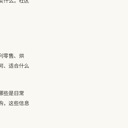
卖什么。社区
利零售、烘
何、适合什么
哪些是日常
购，这些信息