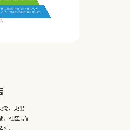
店
更潮、更出
播，社区店靠
消费。