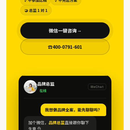
✓ 不参加比稿
✓ 不先出方案
🤝 总监 1 对 1
微信一键咨询
→
☎
400-0791-601
品牌总监
WeChat
在线
我想做品牌全案，能先聊聊吗？
加个微信，
品牌总监
直接跟你聊下
生意 👌