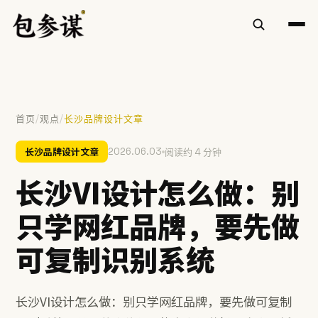
/
/
首页
观点
长沙品牌设计文章
热门搜索
长沙品牌设计文章
2026.06.03
阅读约 4 分钟
VI设计
空间设计
标志设计
包装设计
餐饮
长沙VI设计怎么做：别
慧庭手写体
只学网红品牌，要先做
提示：⌘/Ctrl + K 随时唤起搜索
可复制识别系统
长沙VI设计怎么做：别只学网红品牌，要先做可复制