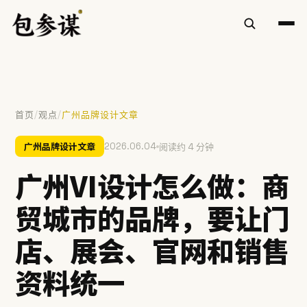
/
/
首页
观点
广州品牌设计文章
热门搜索
广州品牌设计文章
2026.06.04
阅读约 4 分钟
VI设计
空间设计
标志设计
包装设计
餐饮
广州VI设计怎么做：商
慧庭手写体
贸城市的品牌，要让门
提示：⌘/Ctrl + K 随时唤起搜索
店、展会、官网和销售
资料统一