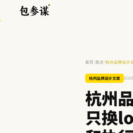
/
/
首页
观点
杭州品牌设计
热门搜索
杭州品牌设计文章
2026
VI设计
空间设计
标志设计
包装设计
餐饮
杭州
提示：⌘/Ctrl + K 随时唤起搜索
只换l