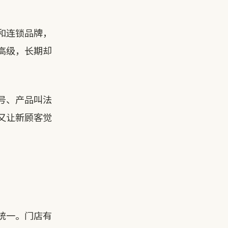
和连锁品牌，
高级，长期却
号、产品叫法
又让新顾客觉
统一。门店有