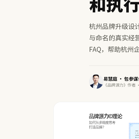
和执
杭州品牌升级设计
与命名的真实经
FAQ，帮助杭州
易慧庭 · 包参
《品牌源力》作者 