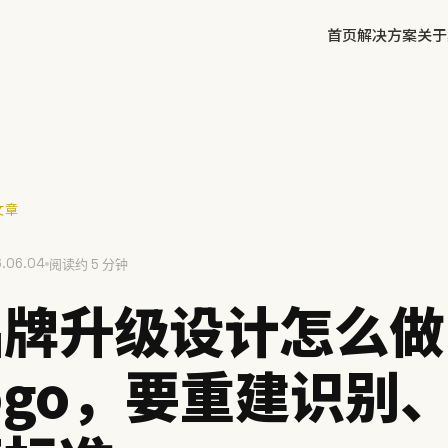
首页
解决方案
关于
✕
文章
.06.04
方鲜
阅读约 5 分钟
慧庭手写体
品牌升级设计怎么做
ogo，要重建识别