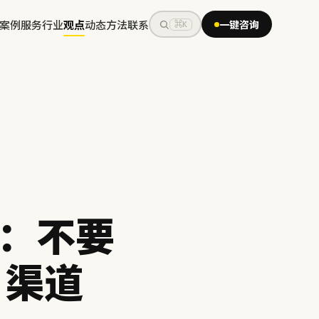
案例
服务
行业
观点
动态
方法
联系
一键咨询
⌘K
：不要
、渠道