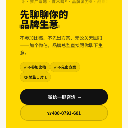
· 视觉设计 · 推广落地 · 谋术鸣® · 品牌源力© ·
战略定位 · 视觉设计
先聊聊你的
品牌生意
不参加比稿、不先出方案、无公关无回扣
——加个微信，品牌总监直接跟你聊下生
意。
✓ 不参加比稿
✓ 不先出方案
🤝 总监 1 对 1
微信一键咨询
→
☎
400-0791-601