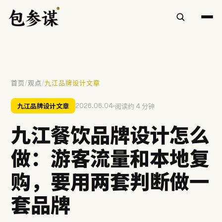
/
/
首页
观点
九江品牌设计文章
热门搜索
九江品牌设计文章
2026.06.04
阅读约 4 分钟
VI设计
空间设计
标志设计
包装设计
餐饮
九江餐饮品牌设计怎么
慧庭手写体
做：游客流量和本地复
提示：⌘/Ctrl + K 随时唤起搜索
购，要用两套判断做一
套品牌