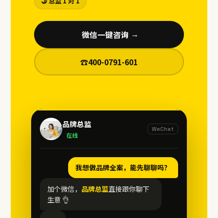
🤝 总监 1 对 1
微信一键咨询
→
☎
400-0791-601
品牌总监
WeChat
在线
我想做品牌全案，能先聊聊吗？
加个微信，
品牌总监
直接跟你聊下
生意 👌