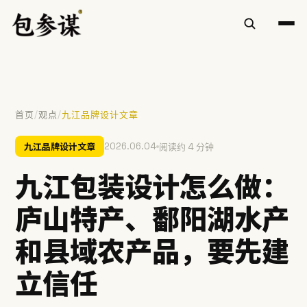
/
/
首页
观点
九江品牌设计文章
热门搜索
九江品牌设计文章
2026.06.04
阅读约 4 分钟
VI设计
空间设计
标志设计
包装设计
餐饮
九江包装设计怎么做：
慧庭手写体
庐山特产、鄱阳湖水产
提示：⌘/Ctrl + K 随时唤起搜索
和县域农产品，要先建
立信任