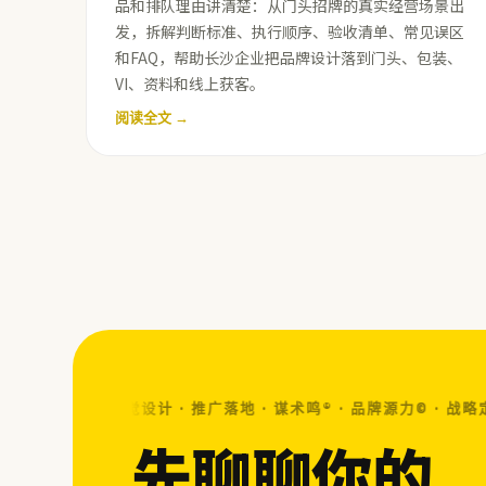
品和排队理由讲清楚：从门头招牌的真实经营场景出
发，拆解判断标准、执行顺序、验收清单、常见误区
和FAQ，帮助长沙企业把品牌设计落到门头、包装、
VI、资料和线上获客。
阅读全文 →
战略定位 · 视觉设计 · 推广落地 · 谋术鸣® · 品牌源力© ·
战略定位
先聊聊你的