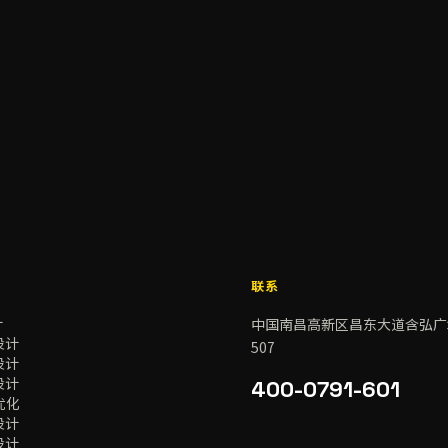
联系
计
中国南昌高新区昌东大道含弘广场
设计
507
设计
设计
400-0791-601
优化
设计
设计