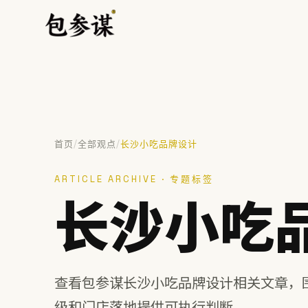
/
/
首页
全部观点
长沙小吃品牌设计
热门搜索
ARTICLE ARCHIVE · 专题标签
VI设计
空间设计
标志设计
包装设计
餐饮
长沙小吃
提示：⌘/Ctrl + K 随时唤起搜索
查看包参谋长沙小吃品牌设计相关文章，
级和门店落地提供可执行判断。