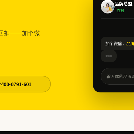
品牌总监
在线
回扣——加个微
加个微信，
品
输入你的品牌
☎
400-0791-601