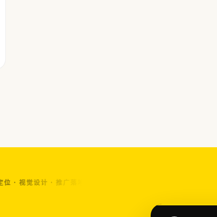
 · 视觉设计 · 推广落地 · 谋术鸣® · 品牌源力© ·