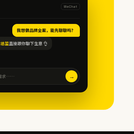
WeChat
我想做品牌全案，能先聊聊吗？
牌总监
直接跟你聊下生意 👌
→
需求……