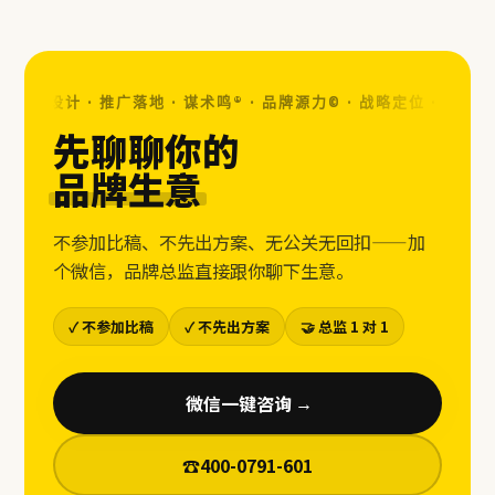
 视觉设计 · 推广落地 · 谋术鸣® · 品牌源力© ·
战略定位 · 视觉设计 
先聊聊你的
品牌生意
不参加比稿、不先出方案、无公关无回扣——加
个微信，品牌总监直接跟你聊下生意。
✓ 不参加比稿
✓ 不先出方案
🤝 总监 1 对 1
微信一键咨询
→
☎
400-0791-601