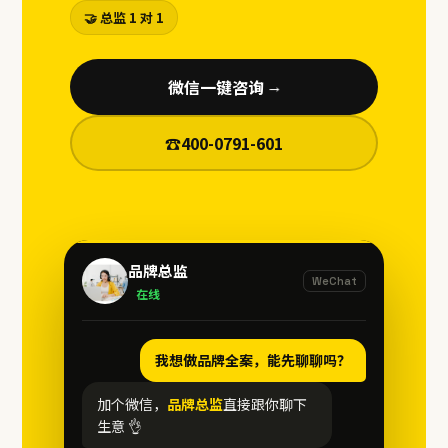
🤝 总监 1 对 1
微信一键咨询
→
☎
400-0791-601
品牌总监
WeChat
在线
我想做品牌全案，能先聊聊吗？
加个微信，
品牌总监
直接跟你聊下
生意 👌