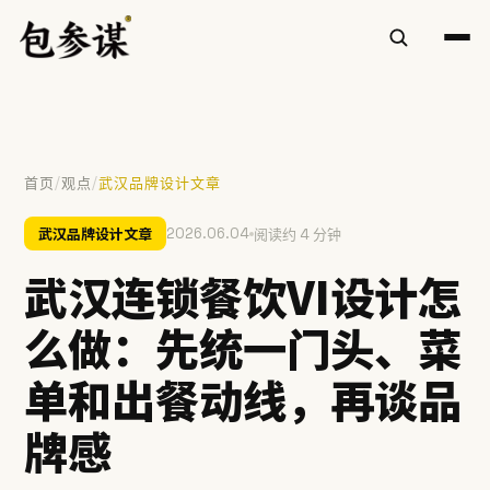
/
/
首页
观点
武汉品牌设计文章
热门搜索
武汉品牌设计文章
2026.06.04
阅读约 4 分钟
VI设计
空间设计
标志设计
包装设计
餐饮
武汉连锁餐饮VI设计怎
慧庭手写体
么做：先统一门头、菜
提示：⌘/Ctrl + K 随时唤起搜索
单和出餐动线，再谈品
牌感