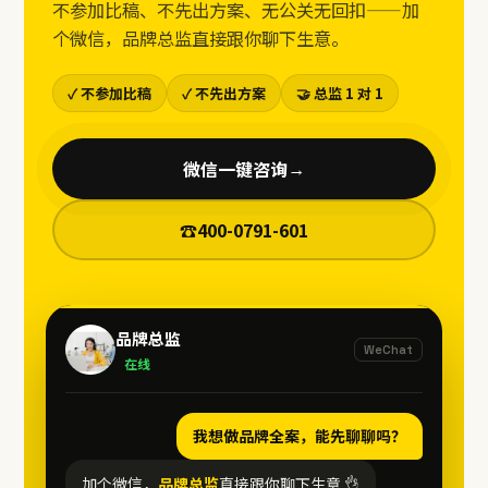
不参加比稿、不先出方案、无公关无回扣——加
个微信，品牌总监直接跟你聊下生意。
✓ 不参加比稿
✓ 不先出方案
🤝 总监 1 对 1
微信一键咨询
→
☎
400-0791-601
品牌总监
WeChat
在线
我想做品牌全案，能先聊聊吗？
加个微信，
品牌总监
直接跟你聊下生意 👌