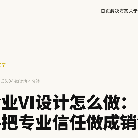
首页
解决方案
关于
✕
文章
.06.04
方鲜
阅读约 4 分钟
慧庭手写体
业VI设计怎么做：
要把专业信任做成销