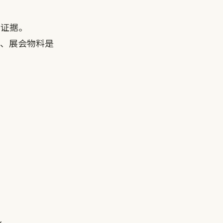
么证据。
件、展会物料是
么。