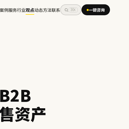
案例
服务
行业
观点
动态
方法
联系
一键咨询
⌘K
B2B
售资产