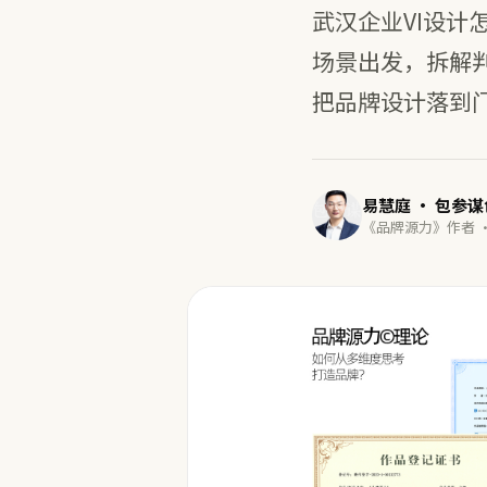
武汉企业VI设计
场景出发，拆解
把品牌设计落到门
易慧庭 · 包参
《品牌源力》作者 