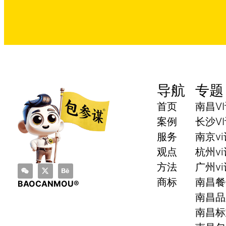
导航
专题
首页
南昌V
案例
长沙V
服务
南京v
观点
杭州v
方法
广州v
商标
南昌餐
BAOCANMOU®
南昌品
南昌标