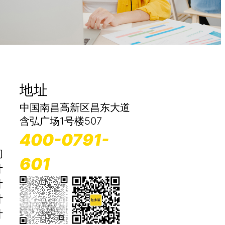
地址
中国南昌高新区昌东大道
含弘广场1号楼507
400-0791-
间
601
计
计
计
计