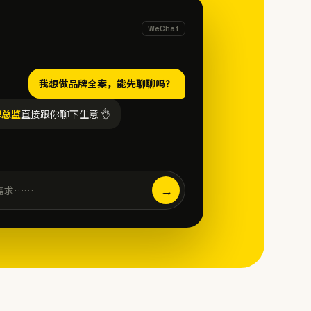
WeChat
我想做品牌全案，能先聊聊吗？
牌总监
直接跟你聊下生意 👌
→
需求……