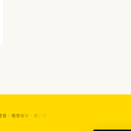
 视觉设计 · 推广落地 · 谋术鸣® · 品牌源力© ·