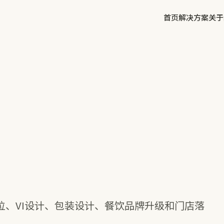
首页
解决方案
关于
✕
方鲜
慧庭手写体
位、VI设计、包装设计、餐饮品牌升级和门店落