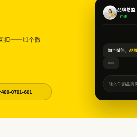
品牌总监
在线
回扣——加个微
加个微信，
品
输入你的品牌
☎
400-0791-601