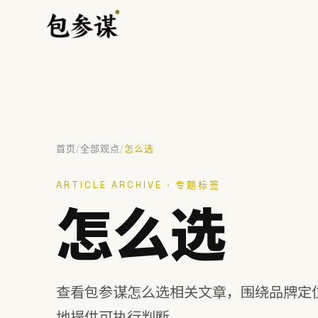
/
/
首页
全部观点
怎么选
热门搜索
ARTICLE ARCHIVE · 专题标签
VI设计
空间设计
标志设计
包装设计
餐饮
怎么选
提示：⌘/Ctrl + K 随时唤起搜索
查看包参谋怎么选相关文章，围绕品牌定
地提供可执行判断。