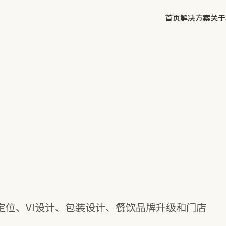
首页
解决方案
关于
✕
方鲜
慧庭手写体
定位、VI设计、包装设计、餐饮品牌升级和门店