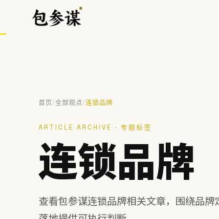
/
/
首页
全部观点
连锁品牌
热门搜索
ARTICLE ARCHIVE · 专题标签
VI设计
空间设计
标志设计
包装设计
餐饮
连锁品牌
提示：⌘/Ctrl + K 随时唤起搜索
查看包参谋连锁品牌相关文章，围绕品牌
落地提供可执行判断。