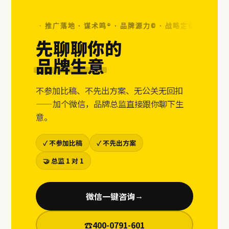
视觉设计 · 推广落地 · 谋术鸣® · 品牌源力© ·
战略定位 · 视觉设计 ·
先聊聊你的
品牌生意
不参加比稿、不先出方案、无公关无回扣
——加个微信，品牌总监直接跟你聊下生
意。
✓ 不参加比稿
✓ 不先出方案
🤝 总监 1 对 1
微信一键咨询
→
☎
400-0791-601